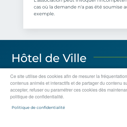
L'association peut invoquer l'incompéten
cas où la demande n'a pas été soumise a
exemple.
Hôtel de Ville
3 bis rue Pierre-Brossolette
Horaires d
Ce site utilise des cookies afin de mesurer la fréquentatio
BP 30029 Le Plessis-Bouchard
Lundi, je
contenus animés et interactifs et de partager du contenu 
95131 Franconville cedex
Mardi : 8
accepter, refuser ou paramétrer ces cookies dès maintenan
Tel. 01 34 13 71 39
Mercredi 
politique de confidentialité.
Politique de confidentialité