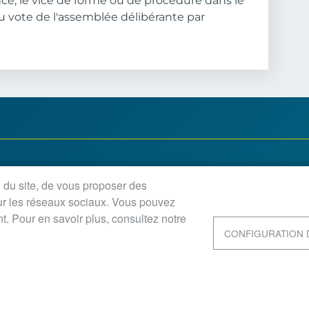
ce, le vice de forme ou de procédure dans le
u vote de l'assemblée délibérante par
'ouverture :
n du site, de vous proposer des
udi, vendredi : 8h30-12h / 13h30-18h
sur les réseaux sociaux. Vous pouvez
h30-12h / 13h30-18h45
t. Pour en savoir plus, consultez notre
matin : 8h30-12h45
CONFIGURATION 