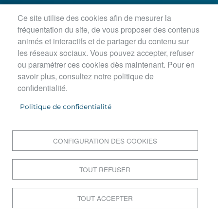
Ce site utilise des cookies afin de mesurer la
Horaires d'ouverture :
fréquentation du site, de vous proposer des contenus
Lundi, jeudi, vendredi : 8h30-12h / 13h30-18h
animés et interactifs et de partager du contenu sur
Mardi : 8h30-12h / 13h30-18h45
les réseaux sociaux. Vous pouvez accepter, refuser
Mercredi matin : 8h30-12h45
ou paramétrer ces cookies dès maintenant. Pour en
savoir plus, consultez notre politique de
confidentialité.
PIED DE PAGE
Accueil
Politique de confidentialité
Contact
Postuler en ligne
Mentions légales
CONFIGURATION DES COOKIES
Données personnelles
Cookies
TOUT REFUSER
Plan du site
Accessibilité : Non conforme
TOUT ACCEPTER
S'identifier