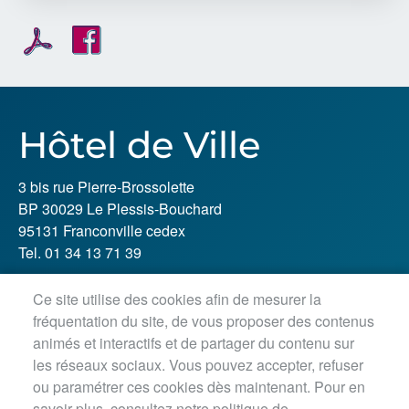
Hôtel de Ville
3 bis rue Pierre-Brossolette
BP 30029 Le Plessis-Bouchard
95131 Franconville cedex
Tel. 01 34 13 71 39
Ce site utilise des cookies afin de mesurer la
Horaires d'ouverture :
fréquentation du site, de vous proposer des contenus
Lundi, jeudi, vendredi : 8h30-12h / 13h30-18h
animés et interactifs et de partager du contenu sur
Mardi : 8h30-12h / 13h30-18h45
les réseaux sociaux. Vous pouvez accepter, refuser
Mercredi matin : 8h30-12h45
ou paramétrer ces cookies dès maintenant. Pour en
savoir plus, consultez notre politique de