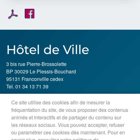
Hôtel de Ville
3 bis rue Pierre-Brossolette
BP 30029 Le Plessis-Bouchard
95131 Franconville cedex
Tel. 01 34 13 71 39
Ce site utilise des cookies afin de mesurer la
Horaires d'ouverture :
fréquentation du site, de vous proposer des contenus
Lundi, jeudi, vendredi : 8h30-12h / 13h30-18h
animés et interactifs et de partager du contenu sur
Mardi : 8h30-12h / 13h30-18h45
les réseaux sociaux. Vous pouvez accepter, refuser
Mercredi matin : 8h30-12h45
ou paramétrer ces cookies dès maintenant. Pour en
savoir plus, consultez notre politique de