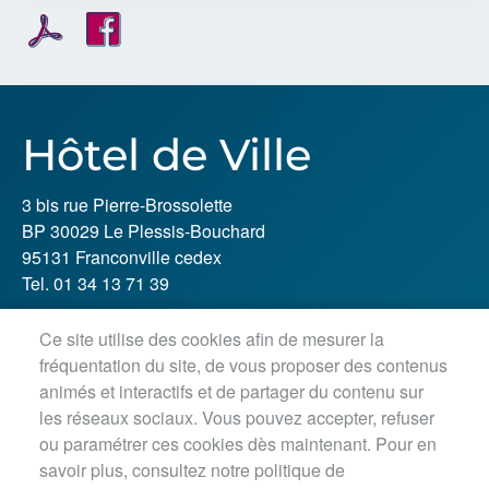
Hôtel de Ville
3 bis rue Pierre-Brossolette
BP 30029 Le Plessis-Bouchard
95131 Franconville cedex
Tel. 01 34 13 71 39
Ce site utilise des cookies afin de mesurer la
Horaires d'ouverture :
fréquentation du site, de vous proposer des contenus
Lundi, jeudi, vendredi : 8h30-12h / 13h30-18h
animés et interactifs et de partager du contenu sur
Mardi : 8h30-12h / 13h30-18h45
les réseaux sociaux. Vous pouvez accepter, refuser
Mercredi matin : 8h30-12h45
ou paramétrer ces cookies dès maintenant. Pour en
savoir plus, consultez notre politique de