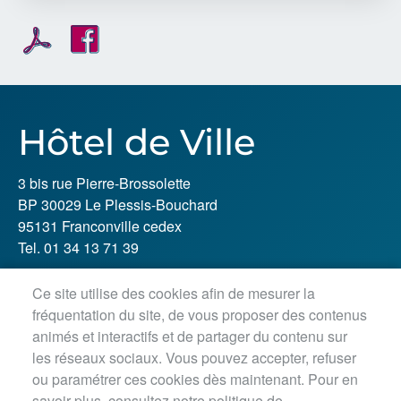
Hôtel de Ville
3 bis rue Pierre-Brossolette
BP 30029 Le Plessis-Bouchard
95131 Franconville cedex
Tel. 01 34 13 71 39
Ce site utilise des cookies afin de mesurer la
Horaires d'ouverture :
fréquentation du site, de vous proposer des contenus
Lundi, jeudi, vendredi : 8h30-12h / 13h30-18h
animés et interactifs et de partager du contenu sur
Mardi : 8h30-12h / 13h30-18h45
les réseaux sociaux. Vous pouvez accepter, refuser
Mercredi matin : 8h30-12h45
ou paramétrer ces cookies dès maintenant. Pour en
savoir plus, consultez notre politique de