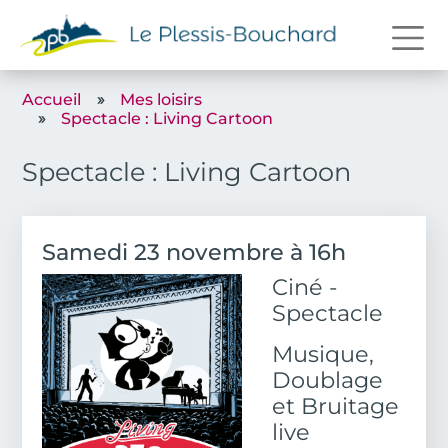
Aller au contenu principal
Accueil
Mes loisirs
Spectacle : Living Cartoon
Spectacle : Living Cartoon
Date de l'événement
Samedi 23 novembre à 16h
Ciné -
Image
Body
Spectacle
Musique,
Doublage
et Bruitage
live