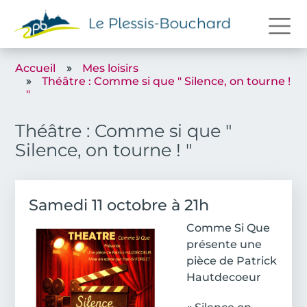
Aller au contenu principal
Accueil
Mes loisirs
Théâtre : Comme si que " Silence, on tourne !
"
Théâtre : Comme si que "
Silence, on tourne ! "
Date de l'événement
Samedi 11 octobre à 21h
Image
Body
Comme Si Que
présente une
pièce de Patrick
Hautdecoeur