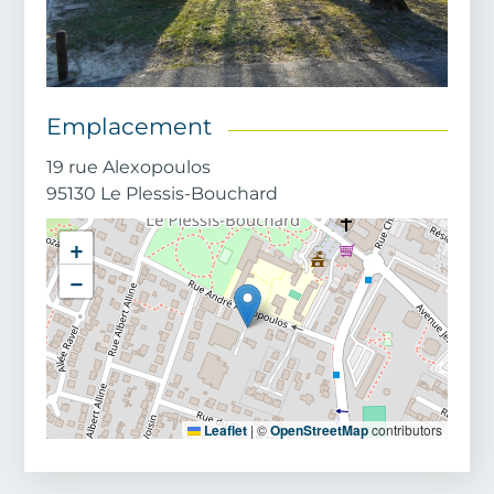
Emplacement
Adresse
19 rue Alexopoulos
Code postal
95130
Le Plessis-Bouchard
Ville
+
−
Leaflet
|
©
OpenStreetMap
contributors