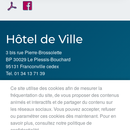
Hôtel de Ville
3 bis rue Pierre-Brossolette
BP 30029 Le Plessis-Bouchard
95131 Franconville cedex
Tel. 01 34 13 71 39
Ce site utilise des cookies afin de mesurer la
Horaires d'ouverture :
fréquentation du site, de vous proposer des contenus
Lundi, jeudi, vendredi : 8h30-12h / 13h30-18h
animés et interactifs et de partager du contenu sur
Mardi : 8h30-12h / 13h30-18h45
les réseaux sociaux. Vous pouvez accepter, refuser
Mercredi matin : 8h30-12h45
ou paramétrer ces cookies dès maintenant. Pour en
savoir plus, consultez notre politique de
confidentialité.