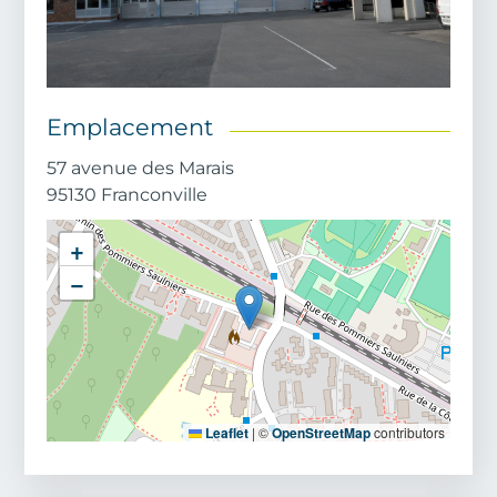
Emplacement
Adresse
57 avenue des Marais
Code postal
95130
Franconville
Ville
+
−
Leaflet
|
©
OpenStreetMap
contributors