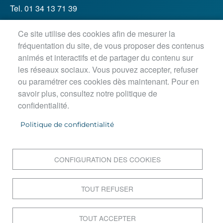
Tel. 01 34 13 71 39
Ce site utilise des cookies afin de mesurer la
Horaires d'ouverture :
fréquentation du site, de vous proposer des contenus
Lundi, jeudi, vendredi : 8h30-12h / 13h30-18h
animés et interactifs et de partager du contenu sur
Mardi : 8h30-12h / 13h30-18h45
les réseaux sociaux. Vous pouvez accepter, refuser
Mercredi matin : 8h30-12h45
ou paramétrer ces cookies dès maintenant. Pour en
savoir plus, consultez notre politique de
confidentialité.
PIED DE PAGE
Accueil
Politique de confidentialité
Contact
Postuler en ligne
Mentions légales
CONFIGURATION DES COOKIES
Données personnelles
Cookies
TOUT REFUSER
Plan du site
Accessibilité : Non conforme
TOUT ACCEPTER
S'identifier