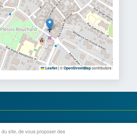
Leaflet
|
©
OpenStreetMap
contributors
'ouverture :
n du site, de vous proposer des
udi, vendredi : 8h30-12h / 13h30-18h