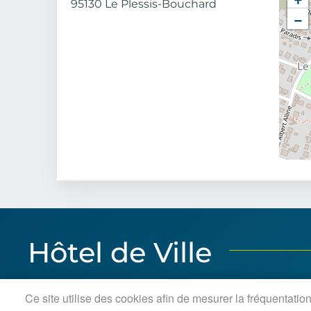
Code postal
95130
Le Plessis-Bouchard
−
Ville
Hôtel de Ville
3 bis rue Pierre-Brossolette
Horaires d
Ce site utilise des cookies afin de mesurer la fréquentatio
BP 30029 Le Plessis-Bouchard
Lundi, je