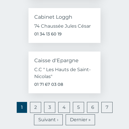
Cabinet Loggh
74 Chaussée Jules César
01 34 13 60 19
Caisse d'Epargne
C.C " Les Hauts de Saint-
Nicolas"
01 71 67 03 08
Pagination
1
2
3
4
5
6
7
Page suivante
Dernière page
Suivant ›
Dernier »