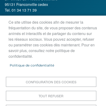
95131 Franconville cedex
Tel. 01 34 13 71 39
Ce site utilise des cookies afin de mesurer la
Horaires d'ouverture :
fréquentation du site, de vous proposer des contenus
Lundi, jeudi, vendredi : 8h30-12h / 13h30-18h
animés et interactifs et de partager du contenu sur
Mardi : 8h30-12h / 13h30-18h45
les réseaux sociaux. Vous pouvez accepter, refuser
Mercredi matin : 8h30-12h45
ou paramétrer ces cookies dès maintenant. Pour en
savoir plus, consultez notre politique de
confidentialité.
PIED DE PAGE
Accueil
Politique de confidentialité
Contact
Postuler en ligne
Mentions légales
CONFIGURATION DES COOKIES
Données personnelles
Cookies
TOUT REFUSER
Plan du site
Accessibilité : Non conforme