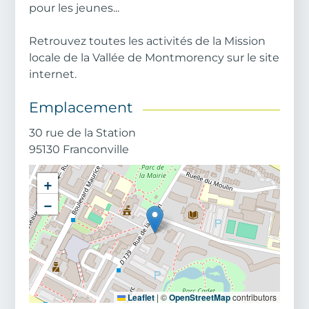
pour les jeunes...
Retrouvez toutes les activités de la Mission
locale de la Vallée de Montmorency sur le site
internet.
Emplacement
Adresse
30 rue de la Station
Code postal
95130
Franconville
Ville
+
−
Leaflet
|
©
OpenStreetMap
contributors