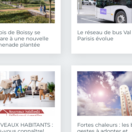
ois de Boissy se
Le réseau de bus Val
are à une nouvelle
Parisis évolue
menade plantée
VEAUX HABITANTS :
Fortes chaleurs : les
es-vous connaître!
gestes à adopter et