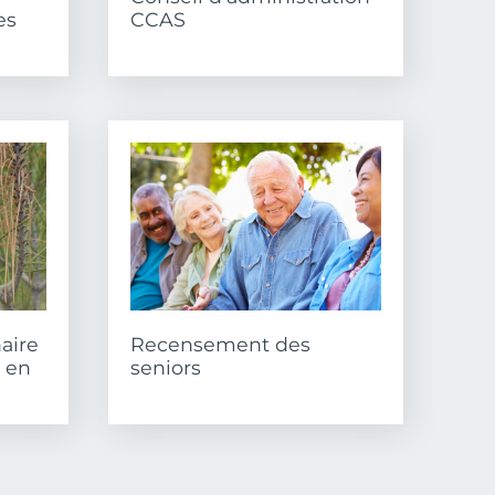
es
CCAS
aire
Recensement des
 en
seniors
ière page