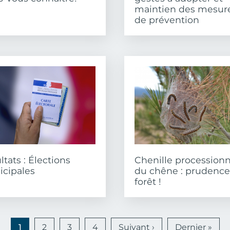
maintien des mesur
de prévention
ltats : Élections
Chenille processionn
cipales
du chêne : prudence
forêt !
Page suivante
Dern
1
2
3
4
Suivant ›
Dernier »